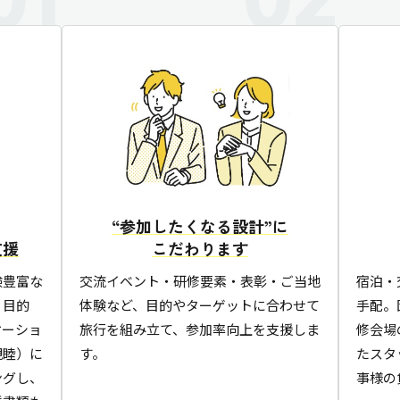
“参加したくなる設計”に
支援
こだわります
験豊富な
交流イベント・研修要素・表彰・ご当地
宿泊・
。目的
体験など、目的やターゲットに合わせて
手配。
ケーショ
旅行を組み立て、参加率向上を支援しま
修会場
親睦）に
す。
たスタ
ングし、
事様の