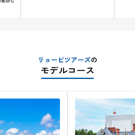
種書類も
リョービツアーズ
の
モデルコース